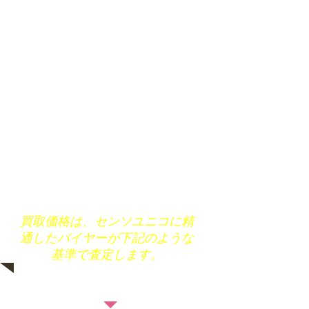
Sランク…新品同様
Aランク…かなり良好
Bランク…汚れが少ない
Cランク…汚れが見られる
Dランク…目立つダメージ汚れあり
買取価格は、センソユニコに精
通したバイヤーが下記のような
基準で査定します。
ブランド