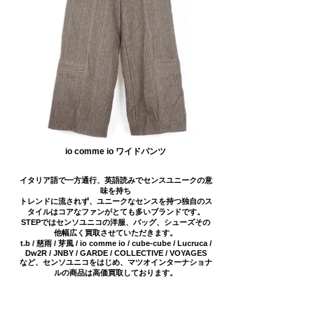
io comme io ワイドパンツ
イタリア語で一方通行、英語読みでセンスユニークの意
味を持ち
トレンドに流されず、ユニークなセンスを持つ独自のス
タイルはコアなファンがとても多いブランドです。
STEPではセンソユニコの洋服、バッグ、シューズその
他幅広く買取させていただきます。
t.b / 慈雨 / 芽風 / io comme io / cube-cube / Lucruca /
Dw2R / JNBY / GARDE / COLLECTIVE / VOYAGES
など、センソユニコをはじめ、マツオインターナショナ
ルの商品は高価買取しております。
SSランク…新品未使用