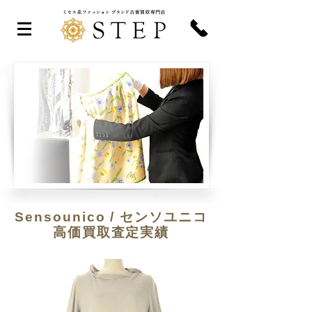
Sensounico / センソユニコ
高価買取
査定実績