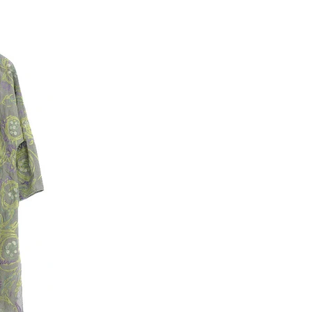
。本当にあっとい
ろあと1ヶ月半！本当に早いですね～！ 毎年同じ
うな気温でした
ことを書いている気がします😂 まだお昼間は室
。...
だと汗ばむようなお天気だったりするので、冬が
そこまで迫っている実感があまりないです。...