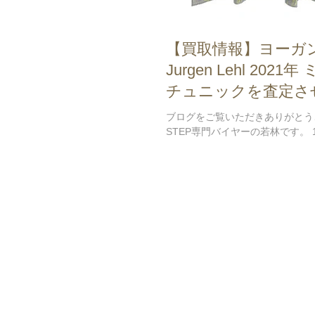
【買取情報】ヨーガ
Jurgen Lehl 202
チュニックを査定さ
した♪
ブログをご覧いただきありがとう
STEP専門バイヤーの若林です。 
づけばもう1週間経っていてびっ
ただでさえ普段から時の流れをは
というのに、師走が近づいてくる
スピードになりますね😂...