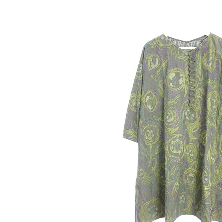
り、明日からいよいよ12月です
う間ですね～😭 昨日は汗ばむよ
が、今日は一変して風が冷たいです