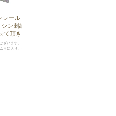
ンレール
1年 ミシン刺繍
せて頂きま
ございます。
11月に入り、気
くりしました。
やく感じている
につれ本当に猛