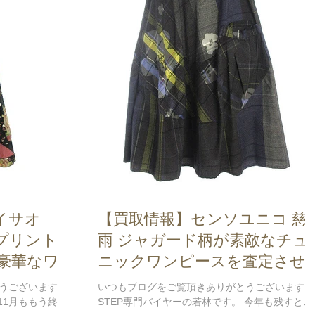
イサオ
【買取情報】センソユニコ 慈
葡萄プリントと
雨 ジャガード柄が素敵なチュ
豪華なワン
ニックワンピースを査定させ
頂きました
頂きました♪
うございます。
いつもブログをご覧頂きありがとうございます。
11月ももう終わ
STEP専門バイヤーの若林です。 今年も残すとこ