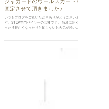
【買取情報】センソユニコ 慈雨
ジャガードのウールスカートを
査定させて頂きました♪
いつもブログをご覧いただきありがとうございま
す。STEP専門バイヤーの若林です。 急激に寒くな
ったり暖かくなったりと忙しないお天気が続いて
おります。 寒暖差が大きくなると体調管理も大変
ですね😭 最近は朝目覚めたとき喉の乾燥が気にな
るようになりました😷気をつけます😷...