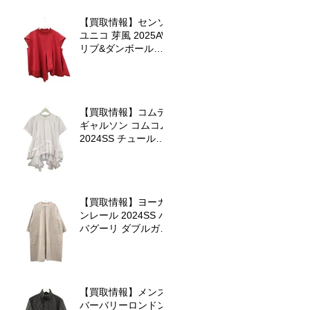
【買取情報】センソ
ユニコ 芽風 2025AW
リブ&ダンボールプ
ルオーバーを査定さ
せていただきました
【買取情報】コムデ
ギャルソン コムコム
2024SS チュールテ
ィアードのカットソ
ーを査定させていた
だきました♪
【買取情報】ヨーガ
ンレール 2024SS バ
バグーリ ダブルガー
ゼ小紋のチュニック
ワンピースを査定さ
せていただきました
♪
【買取情報】メンズ
バーバリーロンドン