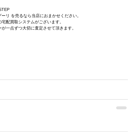
TEP
 ババグーリ を売るなら当店におまかせください。
の宅配買取システムがございます。
ーが一点ずつ大切に査定させて頂きます。