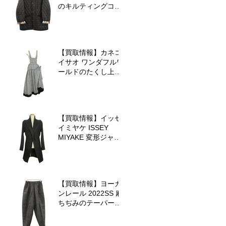
のキルティングコー
トを査定させていた
だきました♪
【買取情報】カネコ
イサオ ワンダフルワ
ールドのたくし上げ
ジャンパースカート
を査定させていただ
きました♪
【買取情報】イッセ
イミヤケ ISSEY
MIYAKE 変形ジャケ
ットを査定させてい
ただきました♪
【買取情報】ヨーガ
ンレール 2022SS 麻
ちぢみのテーパード
パンツを査定させて
いただきました♪