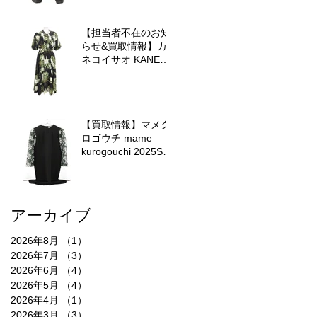
【担当者不在のお知
らせ&買取情報】カ
ネコイサオ KANEKO
ISAO の蓮ブーケワ
ンピースを査定させ
ていただきました♪
【買取情報】マメク
ロゴウチ mame
kurogouchi 2025SS
Floral Lace-Sleeve
Classic Topを査定さ
せていただきました
♪
アーカイブ
2026年8月
（1）
1件の記事
2026年7月
（3）
3件の記事
2026年6月
（4）
4件の記事
2026年5月
（4）
4件の記事
2026年4月
（1）
1件の記事
2026年3月
（3）
3件の記事