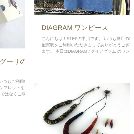
DIAGRAM ワンピース
こんにちは！STEPの中川です。 いつも当店の宅
配買取をご利用いただきましてありがとうござい
ます。 本日はDIAGRAM / ダイアグラム のワンピ
ース入荷情報です。 袖がフレアになっており、
バグーリの
中も広く開いていて とても女性らしい可愛いデ
インとなっております。...
 いつもご利用い
ンフレットを頂
物ではなくご厚意
す。 今後のお見
す。 業界で一番
目指し、日...