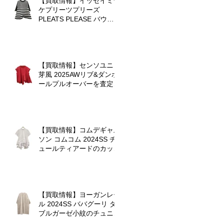
【買取情報】イッセイミヤ
ケプリーツプリーズ
PLEATS PLEASE バウン
スニットを査定させていた
だきました♪
【買取情報】センソユニコ
芽風 2025AWリブ&ダンボ
ールプルオーバーを査定さ
せていただきました
【買取情報】コムデギャル
ソン コムコム 2024SS チ
ュールティアードのカット
！
ソーを査定させていただき
ました♪
や
【買取情報】ヨーガンレー
た
ル 2024SS ババグーリ ダ
う
ブルガーゼ小紋のチュニッ