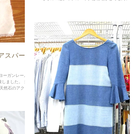
め高価なお見積りになりました。 ▼オトナ女性
ための買取専門店 STEP ミセス系ブランドアイテ
ムを売るなら当店におまかせください。 ...
アスパーツ
 ヨーガンレール
致しました。 当
天然石のアクセ
で お見積りも頑
女性のための買取