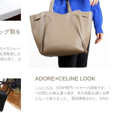
ッグ類を買
 ヨーガンレール
を買取致しまし
相場も高く、お見
巾着のバッグはヨ
お持ちなのでは
ADORE×CELINE LOOK
こんにちは。STEP専門バイヤーの若林です。 い
つの間にか秋も通り過ぎ、冬の気配を感じる季節
になって参りました。 普段薄着なのと、9月から
体調を崩しがちになっているので、日差しの暖か
いお昼間と、冷たい風のふく夜との寒暖差におび