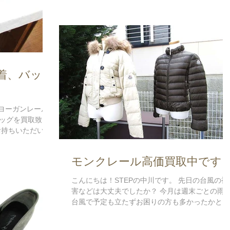
える毎日です(笑)...
着、バッグ
 ヨーガンレール
ッグを買取致し
お持ちいただいて
届かず、残念なが
いました。...
モンクレール高価買取中です
こんにちは！STEPの中川です。 先日の台風の被
害などは大丈夫でしたか？ 今月は週末ごとの雨
台風で予定も立たずお困りの方も多かったかと思
います。 そんな中、 「お天気も悪く時間ができ
ので、クローゼットの整理をしました。」 とい