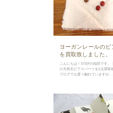
ヨーガンレールのピ
を買取致しました。
こんにちは！STEPの稲田です。
の天然石ピアスパーツを2点買取
ブログでも度々触れていますが、
サリーは非常に需要がありますの
張らせて頂きました。 ▼オトナ
専門店 STEP ...